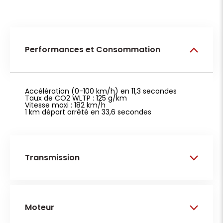
Performances et Consommation
Accélération (0-100 km/h) en 11,3 secondes
Taux de CO2 WLTP : 125 g/km
Vitesse maxi : 182 km/h
1 km départ arrêté en 33,6 secondes
Transmission
Nombre d'essieux tracteurs : 1
Véhicule 4x2
Moteur
Embrayage : pas d'information
Nombre d'essieux : 2