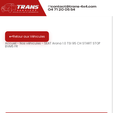
contact@trans-4x4.com
04 71 20 05 54
↩
Retour aux Véhicules
Accueil
-
Nos véhicules
-
SEAT Arona 1.0 TSI 95 CH START STOP
BVM5 FR
❮
❯