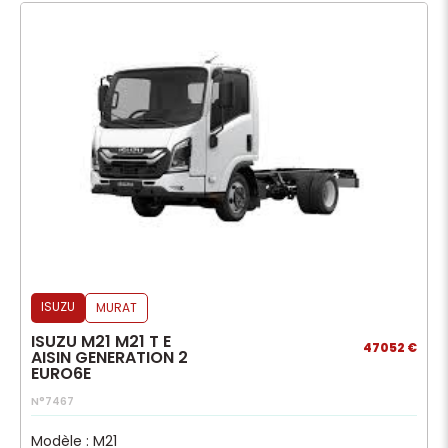
ISUZU
MURAT
ISUZU M21 M21 T E
47052 €
AISIN GENERATION 2
EURO6E
N°7467
Modèle : M21