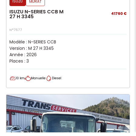
ISUZU
MURAT
ISUZU N-SERIES CCB M
41760 €
27 H 3345
N°7577
Modèle : N-SERIES CCB
Version : M 27 H 3345
Année : 2026
Places : 3
10 km
Manuelle
Diesel