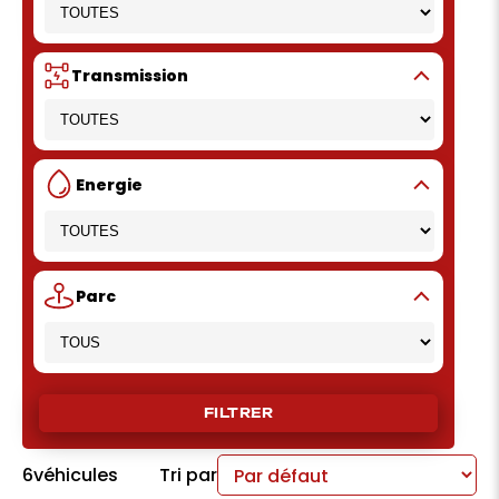
Transmission
Energie
Parc
FILTRER
6
véhicules
Tri par