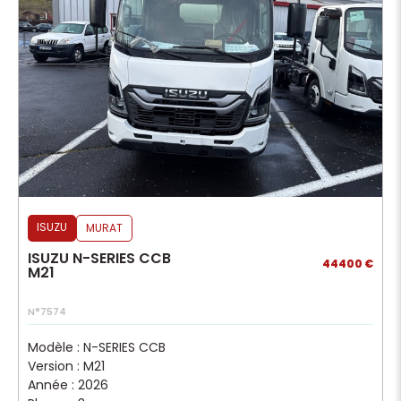
ISUZU
MURAT
ISUZU N-SERIES CCB
44400 €
M21
N°7574
Modèle : N-SERIES CCB
Version : M21
Année : 2026