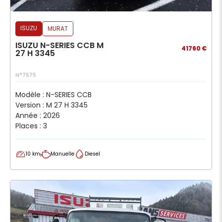
ISUZU
MURAT
ISUZU N-SERIES CCB M
41760 €
27 H 3345
N°7575
Modèle : N-SERIES CCB
Version : M 27 H 3345
Année : 2026
Places : 3
10 km
Manuelle
Diesel