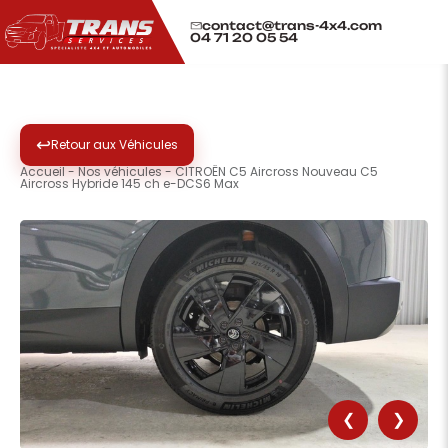
contact@trans-4x4.com
04 71 20 05 54
↩
Retour aux Véhicules
Accueil
-
Nos véhicules
-
CITROËN C5 Aircross Nouveau C5
Aircross Hybride 145 ch e-DCS6 Max
❮
❯