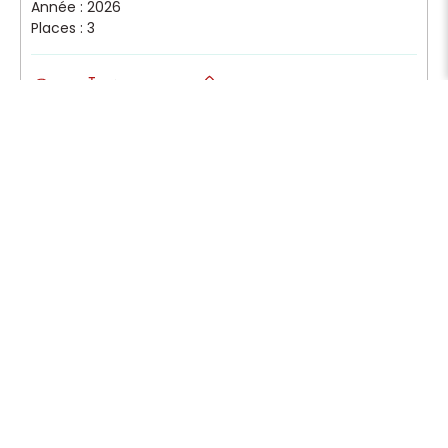
Année : 2026
Places : 3
10 km
Boîte automatique
Diesel
Contact
CONTACT@TRANS-4X4.COM