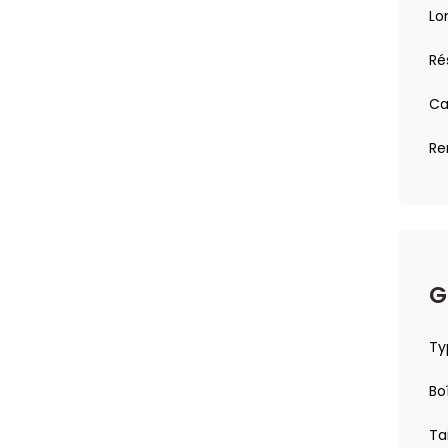
Lo
Rés
démarrage en côte
Ca
ns la voie
Re
la conduite)
ttable électriquement
erte de survitesse
G
oues et intersection)
R et latéraux - Caméra multi-vues : Caméra Multiview
Ty
Bo
Ta