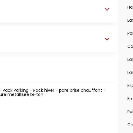
Ha
La
Po
Ca
able)
La
La
Es
- Pack Parking - Pack hiver - pare brise chauffant -
re métallisée bi-ton
Em
Po
Ch
matiques