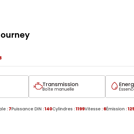
 Journey
8
Transmission
Energ
Boîte manuelle
Essence
le :
7
Puissance DIN :
140
Cylindres :
1199
Vitesse :
6
Émission :
12