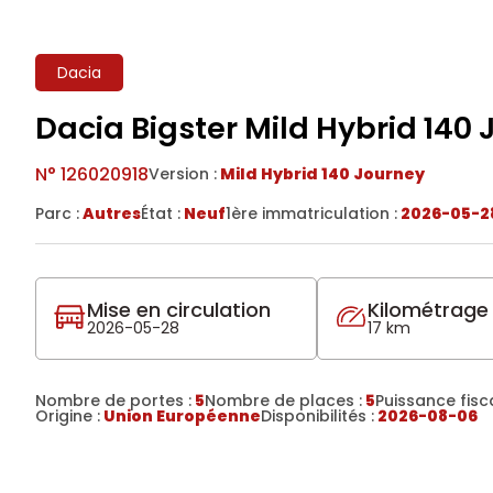
Dacia
Dacia Bigster Mild Hybrid 140
N°
126020918
Version :
Mild Hybrid 140 Journey
Parc :
Autres
État :
Neuf
1ère immatriculation :
2026-05-2
Mise en circulation
Kilométrage
2026-05-28
17 km
Nombre de portes :
5
Nombre de places :
5
Puissance fisca
Origine :
Union Européenne
Disponibilités :
2026-08-06