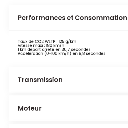
Performances et Consommation
Taux de CO2 WLTP : 125 g/km
Vitesse maxi : 180 km/h
1 km départ arrêté en 30,7 secondes
Accélération (0-100 km/h) en 9,8 secondes
Transmission
Nombre d'essieux tracteurs : 1
Moteur
Véhicule 4x2
Embrayage : pas d'information
Nombre d'essieux : 2
Frein arrière : Disque massif
Frein avant : Disque ventilés