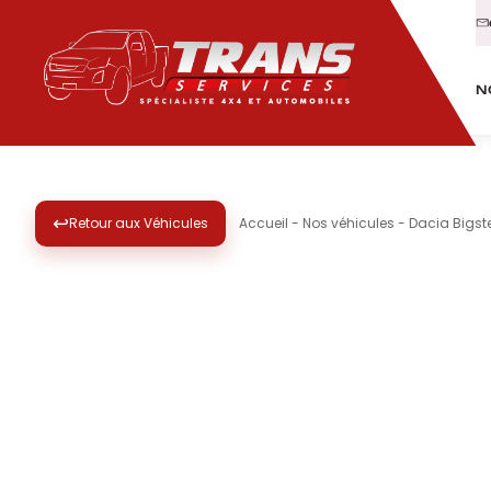
N
↩
Retour aux Véhicules
Accueil
-
Nos véhicules
-
Dacia Bigste