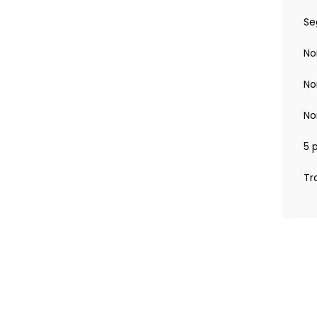
Se
se chauffant : Sièges AV chauffants Volant
No
afic en temps réel + son 3D d’Arkamys, 6HP)
No
No
5 
Tr