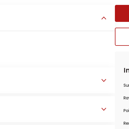
I
Su
Ra
Po
Re