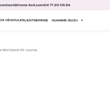
contact@trans-4x4.com
04 71 20 05 54
OS VÉHICULES
L’ENTREPRISE
GAMME ISUZU
r Mild Hybrid 140 Journey
❮
❯