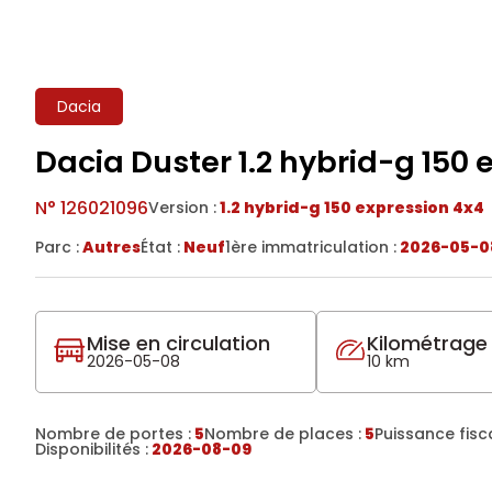
Dacia
Dacia Duster 1.2 hybrid-g 150
N°
126021096
Version :
1.2 hybrid-g 150 expression 4x4
Parc :
Autres
État :
Neuf
1ère immatriculation :
2026-05-0
Mise en circulation
Kilométrage
2026-05-08
10 km
Nombre de portes :
5
Nombre de places :
5
Puissance fisca
Disponibilités :
2026-08-09