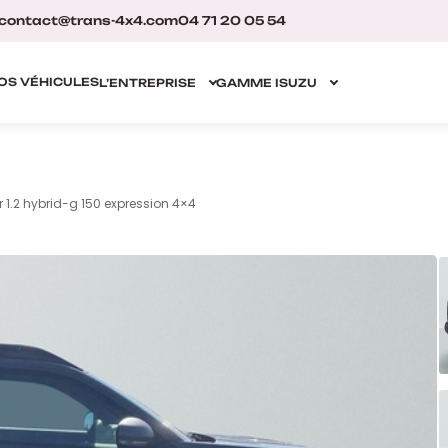
contact@trans-4x4.com
04 71 20 05 54
OS VÉHICULES
L’ENTREPRISE
GAMME ISUZU
 1.2 hybrid-g 150 expression 4×4