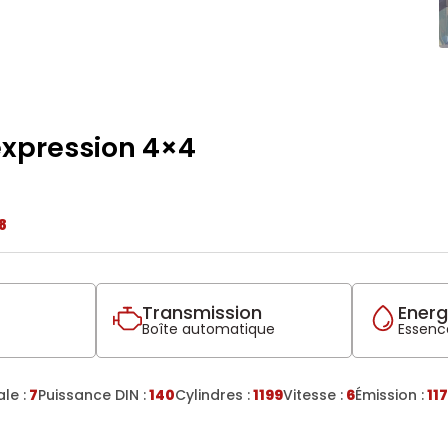
 expression 4×4
8
Transmission
Energ
Boîte automatique
Essenc
le :
7
Puissance DIN :
140
Cylindres :
1199
Vitesse :
6
Émission :
117