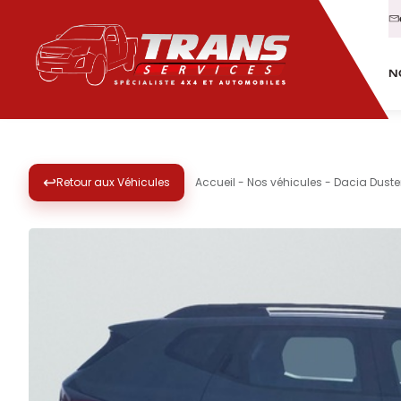
N
↩
Retour aux Véhicules
Accueil
-
Nos véhicules
-
Dacia Duster