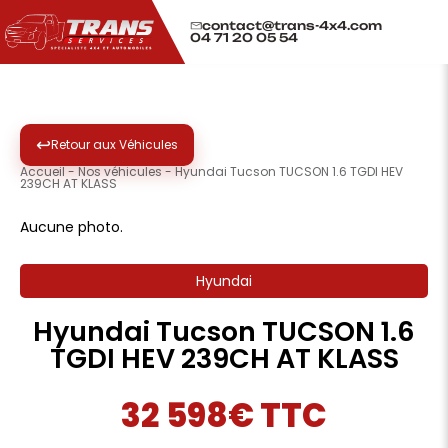
contact@trans-4x4.com
04 71 20 05 54
↩
Retour aux Véhicules
Accueil
-
Nos véhicules
-
Hyundai Tucson TUCSON 1.6 TGDI HEV
239CH AT KLASS
Aucune photo.
Hyundai
Hyundai Tucson TUCSON 1.6
TGDI HEV 239CH AT KLASS
32 598€ TTC