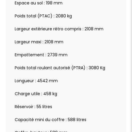
Espace au sol : 198 mm
préconisation de vitesse Alerte active de
franchissement involontaire de ligne et bas côté
Freinage d'urgence automatique avec alerte
risque de collision pilotée par caméra et radar
Poids total (PTAC) : 2080 kg
Vitres AV électriques
Air conditionné automatique bi-zone
Pare-brise feuilleté acoustique
Largeur extérieure rétro compris : 2108 mm
Lève-vitres AV/AR électriques et séquentiels avec
antipincement
Largeur maxi : 2108 mm
Empattement : 2739 mm
Poids total roulant autorisé (PTRA) : 3080 Kg
Longueur : 4542 mm
Charge utile : 458 kg
Réservoir : 55 litres
Capacité mini du coffre : 588 litres