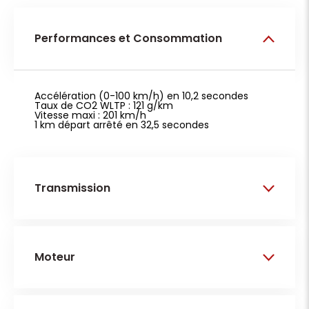
Performances et Consommation
Accélération (0-100 km/h) en 10,2 secondes
Taux de CO2 WLTP : 121 g/km
Vitesse maxi : 201 km/h
1 km départ arrêté en 32,5 secondes
Transmission
Nombre d'essieux tracteurs : 1
Véhicule 4x2
Moteur
Embrayage : pas d'information
Nombre d'essieux : 2
Frein arrière : Disque massif
Frein avant : Disque massif