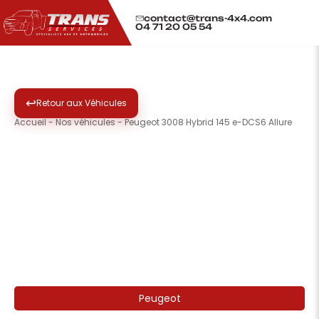
contact@trans-4x4.com
04 71 20 05 54
↩
Retour aux Véhicules
Accueil
-
Nos véhicules
-
Peugeot 3008 Hybrid 145 e-DCS6 Allure
❮
❯
Peugeot