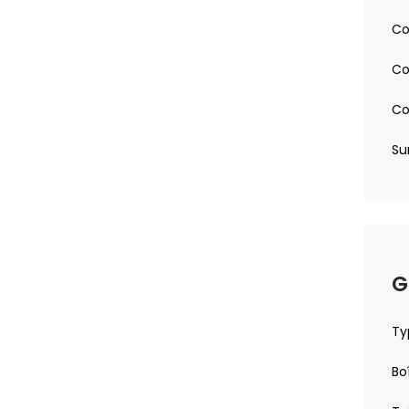
x places AV/AR
Co
et bas côté
Co
on
Co
ti-pincement
ttables électriquement, avec répétiteurs de feux
Su
érique 10'' personnalisable
 Peugeot
s fil
tensionneurs et limiteurs d'effort
G
nte)
Ty
nt
u
Bo
extile Texa
eur