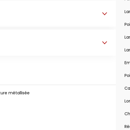
La
Po
La
La
able)
Em
nnement sur la voie
Po
Ca
ure métallisée
Lo
Ch
 prétensionneurs et limiteurs d'effort aux places
Rés
ssager neutralisable par clé), airbags latéraux