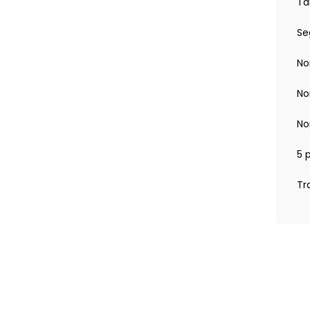
Ta
ec fonction Stop&Go
a et radar
Se
ing - surveillance d'angles morts, aide au
R transversal Pack Inviolabilité Alarme périmétrique,
ement AV
No
ge mains libres Recharge smartphone par induction
No
)
No
5 
Tr