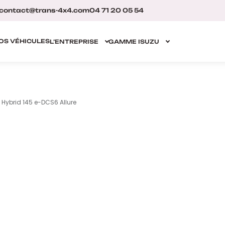
contact@trans-4x4.com
04 71 20 05 54
OS VÉHICULES
L’ENTREPRISE
GAMME ISUZU
 Hybrid 145 e-DCS6 Allure
❮
❯