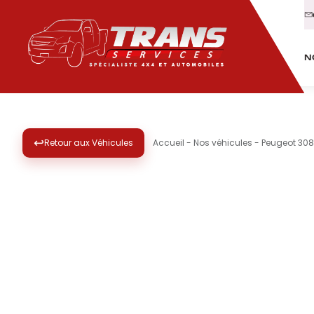
N
↩
Retour aux Véhicules
Accueil
-
Nos véhicules
-
Peugeot 308