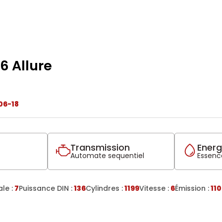
6 Allure
06-18
Transmission
Energ
Automate sequentiel
Essence
le :
7
Puissance DIN :
136
Cylindres :
1199
Vitesse :
6
Émission :
110