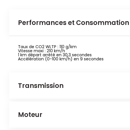
Performances et Consommation
Taux de CO2 WLTP : 110 g/km
Vitesse maxi : 210 km/h
1 km départ arrêté en 30,3 secondes
Accélération (0-100 km/h) en 9 secondes
Transmission
Nombre d'essieux tracteurs : 1
Moteur
Véhicule 4x2
Embrayage : pas d'information
Nombre d'essieux : 2
Frein arrière : Disque massif