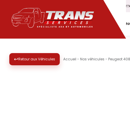
N
↩
Retour aux Véhicules
Accueil
-
Nos véhicules
-
Peugeot 408