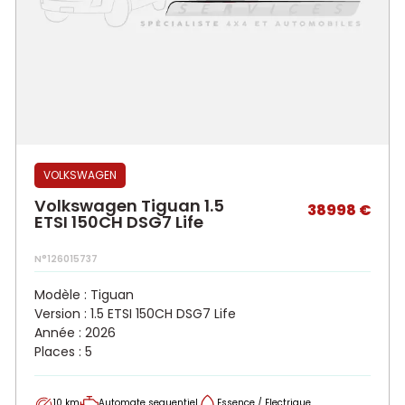
VOLKSWAGEN
Volkswagen Tiguan 1.5
38998 €
ETSI 150CH DSG7 Life
N°126015737
Modèle : Tiguan
Version : 1.5 ETSI 150CH DSG7 Life
Année : 2026
Places : 5
10 km
Automate sequentiel
Essence / Electrique