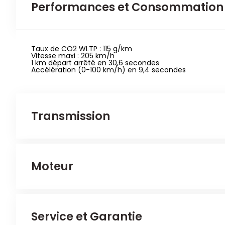
Performances et Consommation
Taux de CO2 WLTP : 115 g/km
Vitesse maxi : 205 km/h
1 km départ arrêté en 30,6 secondes
Accélération (0-100 km/h) en 9,4 secondes
Transmission
Nombre d'essieux tracteurs : 1
Moteur
Véhicule 4x2
Embrayage : pas d'information
Nombre d'essieux : 2
Frein arrière : Disque massif
Frein avant : Disque massif
Cylindrée : 1199 cm3
Service et Garantie
Turbo
G-Kat