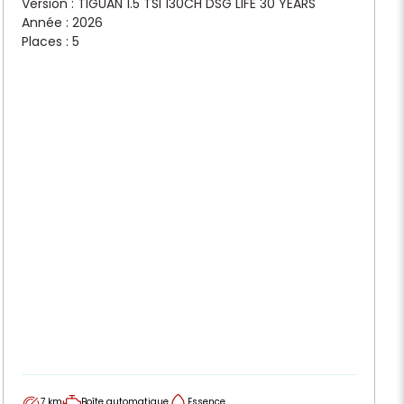
Version : TIGUAN 1.5 TSI 130CH DSG LIFE 30 YEARS
Année : 2026
Places : 5
7 km
Boîte automatique
Essence