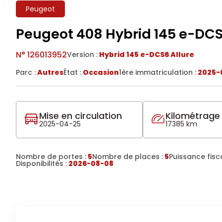
Peugeot
Peugeot 408 Hybrid 145 e-DCS
N°
126013952
Version :
Hybrid 145 e-DCS6 Allure
Parc :
Autres
État :
Occasion
1ère immatriculation :
2025-
Mise en circulation
Kilométrage
2025-04-25
17385 km
Nombre de portes :
5
Nombre de places :
5
Puissance fisca
Disponibilités :
2026-08-08