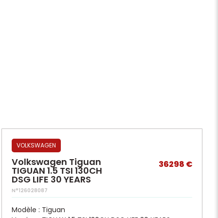
VOLKSWAGEN
Volkswagen Tiguan
36298 €
TIGUAN 1.5 TSI 130CH
DSG LIFE 30 YEARS
N°126028087
Modèle : Tiguan