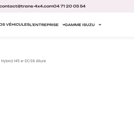
contact@trans-4x4.com
04 71 20 05 54
OS VÉHICULES
L’ENTREPRISE
GAMME ISUZU
 Hybrid 145 e-DCS6 Allure
❮
❯