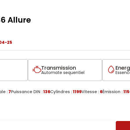
6 Allure
04-25
Transmission
Energ
Automate sequentiel
Essence
le :
7
Puissance DIN :
136
Cylindres :
1199
Vitesse :
6
Émission :
115