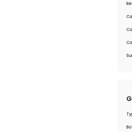
Rés
ans fil
Ca
de porte)
ec fonction Stop&Go
Co
aissance étendue des panneaux de signalisation et
nt involontaire de ligne et bas côté Freinage
radar) Freinage d'urgence automatique (Active
Co
rk 360° (4 caméras + aide au stationnement AV/AR)
ide au changement de voie longue portée et alerte de
Su
 personnalisable
avigation connectée avec écran central tactile 10''
t SOS
 voies
G
ipincement
Ty
Bo