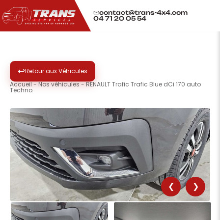
contact@trans-4x4.com
04 71 20 05 54
↩
Retour aux Véhicules
Accueil
-
Nos véhicules
-
RENAULT Trafic Trafic Blue dCi 170 auto
Techno
❮
❯