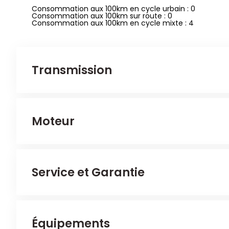
Consommation aux 100km en cycle urbain : 0
Consommation aux 100km sur route : 0
Consommation aux 100km en cycle mixte : 4
Transmission
Véhicule 4x2
Moteur
Catalyseur: G-Kat
Service et Garantie
Couple : 120 Nm
Couple maxi à : 120 t/mn
Cylindrée : 1490 cm3
3 cylindres
4 valves par cylindre
Puissance maxi à 4800 t/mn
Véhicule Automate à fonct. Continu
Début de la garantie: 26/02/2026
Équipements
Injection : Injection directe
Immatriculation: Registered vehicle
Arrangement des cylindres : Ligne