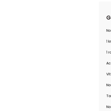
G
No
1 
1 
Ac
Vi
No
Ta
No