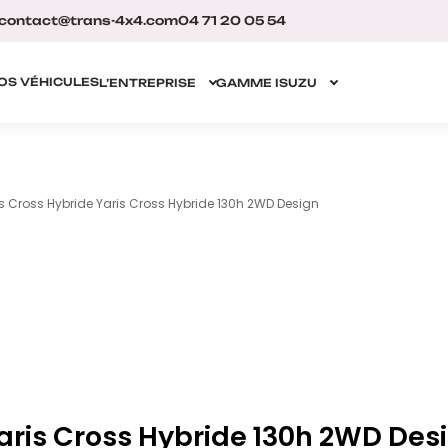
contact@trans-4x4.com
04 71 20 05 54
OS VÉHICULES
L’ENTREPRISE
GAMME ISUZU
s Cross Hybride Yaris Cross Hybride 130h 2WD Design
❮
❯
aris Cross Hybride 130h 2WD Des