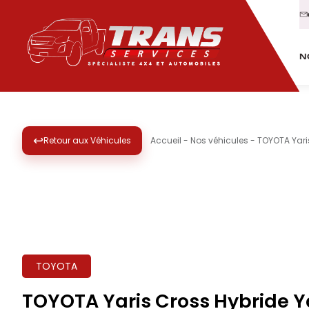
N
↩
Retour aux Véhicules
Accueil
-
Nos véhicules
-
TOYOTA Yari
TOYOTA
TOYOTA Yaris Cross Hybride Y