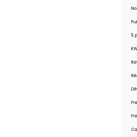
No
Pu
5 
KW
Ra
Rés
DIN
Fr
Fr
Ca