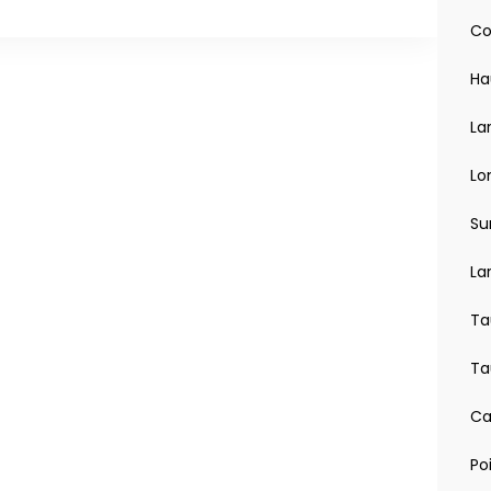
Co
Ha
La
Lo
 sans fil
Su
La
Ta
e d’ambiance blanc sur la console centrale, cave a
 chauffant, Pare-brise chauffant)
Ta
urs d’angles morts, Avertisseur de circulation arriere
Ca
 chauffants
Po