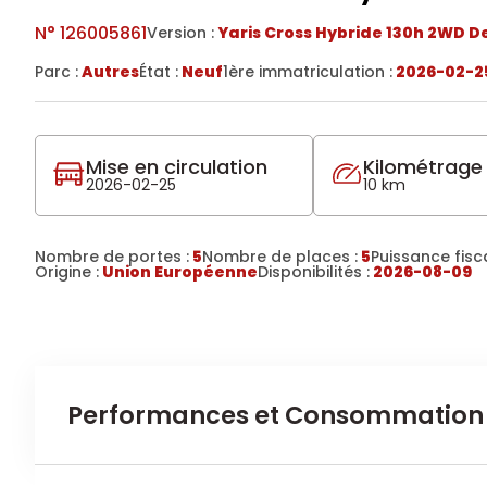
N°
126005861
Version :
Yaris Cross Hybride 130h 2WD D
Parc :
Autres
État :
Neuf
1ère immatriculation :
2026-02-2
Mise en circulation
Kilométrage
2026-02-25
10 km
Nombre de portes :
5
Nombre de places :
5
Puissance fisca
Origine :
Union Européenne
Disponibilités :
2026-08-09
Performances et Consommation