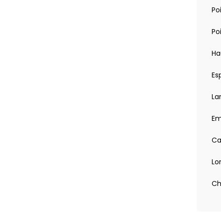
'Smart Entry & Start''
ctile 10,5'' haute definition, Bluetooth, Radio FM
Poi
Apple CarPlay et Android Auto (sans fil), Services
rite precollision avec detection des vehicules,
Po
tions. Alerte de franchissement de ligne avec aide au
cteur de fatigue, Lecture des panneaux de
ique des feux de route, Regulateur de vitesse
Ha
ome , Systeme d’assistance a la conduite proactive
Es
La
Em
Ca
Lo
Ch