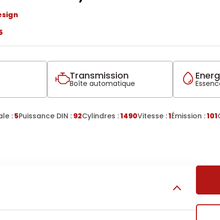
esign
5
Transmission
Energ
Boîte automatique
Essence
le :
5
Puissance DIN :
92
Cylindres :
1490
Vitesse :
1
Émission :
101