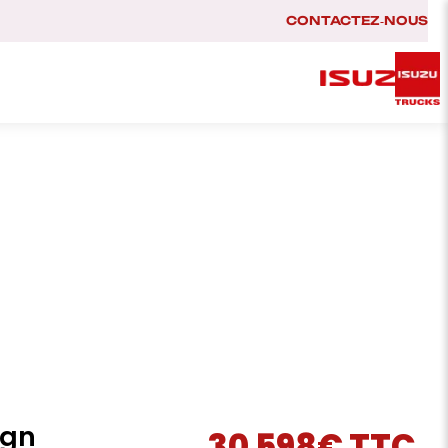
CONTACTEZ‑NOUS
ign
30 598€ TTC