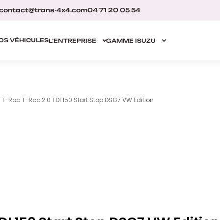
contact@trans-4x4.com
04 71 20 05 54
OS VÉHICULES
L’ENTREPRISE
GAMME ISUZU
T-Roc T-Roc 2.0 TDI 150 Start Stop DSG7 VW Edition
❮
❯