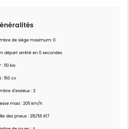
énéralités
mbre de siège maximum: 0
km départ arrêté en 0 secondes
 : 110 kw
 : 150 cv
mbre d'essieux : 2
tesse maxi : 205 km/h
ille des pneus : 215/55 R17
mbre de roues : 4