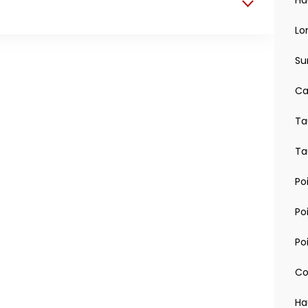
Ha
Lo
Su
Ca
Ta
du conducteur
Ta
cheite de pneu
inte de la carrosserie
Po
einage
2 sieges-enfants sur la banquette arriere)
Po
'antiblocage de roues ABS
Po
teur de pieton
Co
 d'immobilisation en pente ''Auto Hold''
Ha