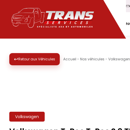
N
↩
Retour aux Véhicules
Accueil
-
Nos véhicules
-
Volkswagen 
Volkswagen