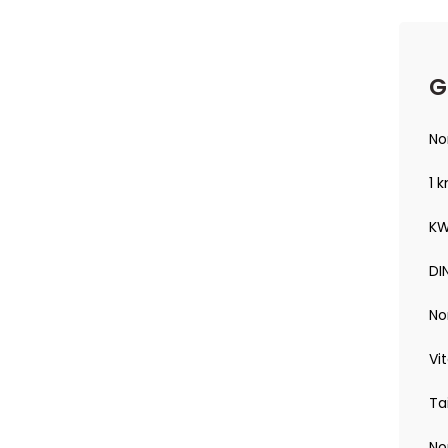
G
No
1 
KW
DIN
No
Vi
Ta
No