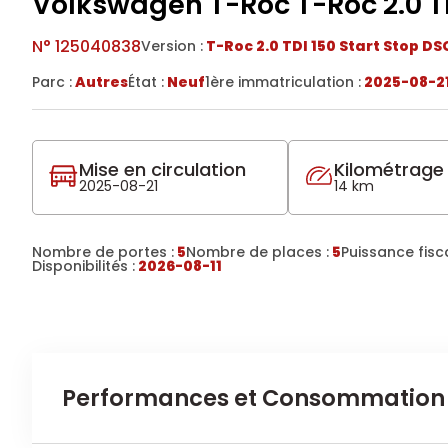
Volkswagen T-Roc T-Roc 2.0 TD
N°
125040838
Version :
T-Roc 2.0 TDI 150 Start Stop DS
Parc :
Autres
État :
Neuf
1ère immatriculation :
2025-08-2
Mise en circulation
Kilométrage
2025-08-21
14 km
Nombre de portes :
5
Nombre de places :
5
Puissance fisca
Disponibilités :
2026-08-11
Performances et Consommation