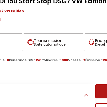
I 150 Start Stop DSG7 VW Edition
G7 VW Edition
1
Transmission
Energ
Boîte automatique
Diesel
le :
8
Puissance DIN :
150
Cylindres :
1968
Vitesse :
7
Émission :
13