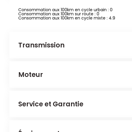
Consommation aux 100km en cycle urbain : 0
Consommation aux 100km sur route : 0
Consommation aux 100km en cycle mixte : 4.9
Transmission
Véhicule 4x2
Moteur
Catalyseur: Filtre à particules et oxy.cat
Service et Garantie
0 valves par cylindre
Cylindrée : 1968 cm3
Puissance maxi à 2750 t/mn
Couple : 360 Nm
Couple maxi à : 360 t/mn
4 cylindres
Véhicule Automate sequentiel
Début de la garantie: 22/08/2025