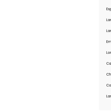
) sur la banquette AR
 pretensionneurs, reglables en hauteur
Es
orrection de trajectoire
La
iquement
mittence et lave-glace
La
u de bord
Em
s
e sans cle et demarrage avec bouton Start/Stop
Lo
arriere
se (ACC)
Ca
ec compartiment de rangement
ance avec feux de jour a LED
Ch
amovible
 AV jusqu'a l'AR du vehicule
oire et rabattables electriquement
Co
ent
fonctions ''Coming Home - Leaving Home'', Capteur
La
nterieur jour/nuit automatique)