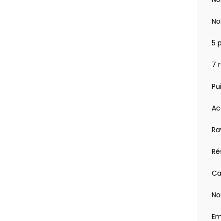
No
5 
7 
Pu
Ac
Ra
Rés
Ca
No
Em