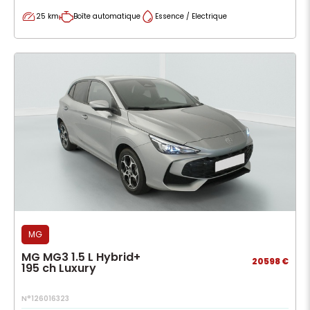
25 km
Boîte automatique
Essence / Electrique
MG
MG MG3 1.5 L Hybrid+
20598 €
195 ch Luxury
N°126016323