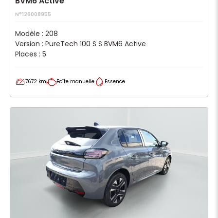
BVM6 Active
N°126008955
Modèle : 208
Version : PureTech 100 S S BVM6 Active
Places : 5
7672 km
Boîte manuelle
Essence