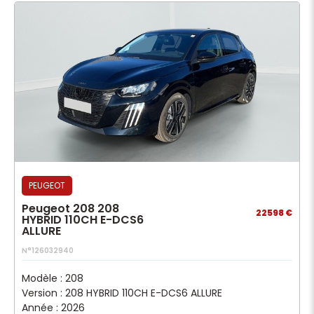
PEUGEOT
Peugeot 208 208
22598 €
HYBRID 110CH E-DCS6
ALLURE
N°126032940
Modèle : 208
Version : 208 HYBRID 110CH E-DCS6 ALLURE
Année : 2026