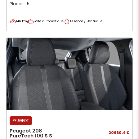
Places : 5
146 km
Boîte automatique
Essence / Electrique
PEUGEOT
Peugeot 208
20960.4 €
PureTech 100 S S