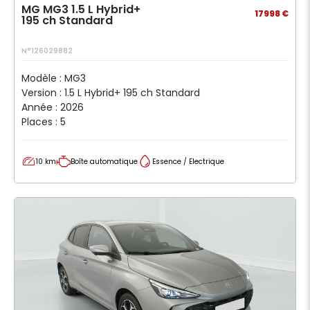
MG MG3 1.5 L Hybrid+
17998 €
195 ch Standard
N°126029882
Modèle : MG3
Version : 1.5 L Hybrid+ 195 ch Standard
Année : 2026
Places : 5
10 km
Boîte automatique
Essence / Electrique