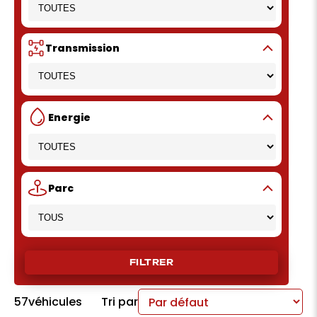
Transmission
Energie
Parc
FILTRER
57
véhicules
Tri par