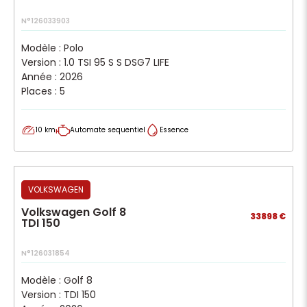
N°126033903
Modèle : Polo
Version : 1.0 TSI 95 S S DSG7 LIFE
Année : 2026
Places : 5
10 km
Automate sequentiel
Essence
VOLKSWAGEN
Volkswagen Golf 8
33898 €
TDI 150
N°126031854
Modèle : Golf 8
Version : TDI 150