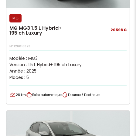
MG
MG MG3 1.5 L Hybrid+
20598 €
195 ch Luxury
N°126016323
Modèle : MG3
Version : 1.5 L Hybrid+ 195 ch Luxury
Année : 2025
Places : 5
28 km
Boîte automatique
Essence / Electrique