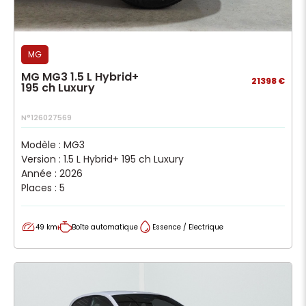
MG
MG MG3 1.5 L Hybrid+
21398 €
195 ch Luxury
N°126027569
Modèle : MG3
Version : 1.5 L Hybrid+ 195 ch Luxury
Année : 2026
Places : 5
49 km
Boîte automatique
Essence / Electrique