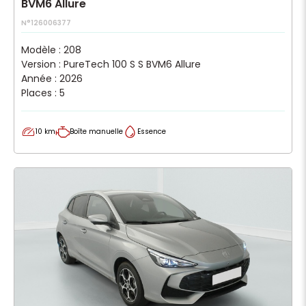
BVM6 Allure
N°126006377
Modèle : 208
Version : PureTech 100 S S BVM6 Allure
Année : 2026
Places : 5
10 km
Boîte manuelle
Essence