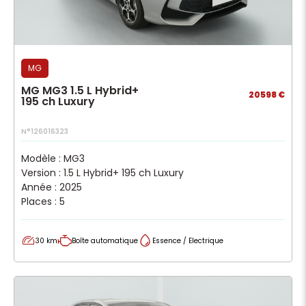
MG
MG MG3 1.5 L Hybrid+
20598 €
195 ch Luxury
N°126016323
Modèle : MG3
Version : 1.5 L Hybrid+ 195 ch Luxury
Année : 2025
Places : 5
30 km
Boîte automatique
Essence / Electrique