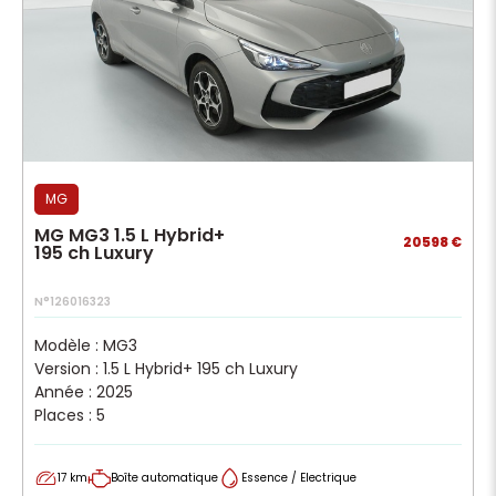
MG
MG MG3 1.5 L Hybrid+
20598 €
195 ch Luxury
N°126016323
Modèle : MG3
Version : 1.5 L Hybrid+ 195 ch Luxury
Année : 2025
Places : 5
17 km
Boîte automatique
Essence / Electrique